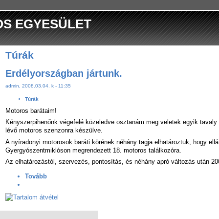
OS EGYESÜLET
Túrák
Erdélyországban jártunk.
admin, 2008.03.04. k - 11:35
Túrák
Motoros barátaim!
Kényszerpihenőnk végefelé közeledve osztanám meg veletek egyik tavaly N
lévő motoros szenzonra készülve.
A nyíradonyi motorosok baráti körének néhány tagja elhatároztuk, hogy el
Gyergyószentmiklóson megrendezett 18. motoros találkozóra.
Az elhatározástól, szervezés, pontosítás, és néhány apró változás után 2007
Tovább