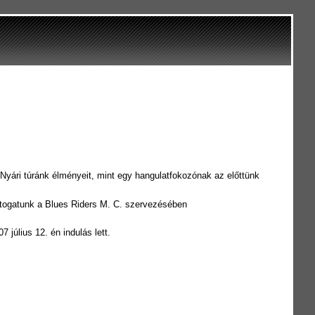
yári túránk élményeit, mint egy hangulatfokozónak az előttünk
látogatunk a Blues Riders M. C. szervezésében
 július 12. én indulás lett.