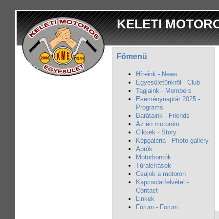
KELETI MOTOR
Főmenü
Híreink - News
Egyesületünkről - Club
Tagjaink - Members
Eseménynaptár 2025 -
Programs
Barátaink - Friends
Az én motorom
Cikkek - Story
Képgaléria - Photo gallery
Aprók
Motorbontók
Túraleírások
Csajok a motoron
Kapcsolatfelvétel -
Contact
Linkek
Fórum - Forum