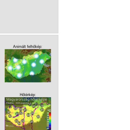
Animált felhőkép:
Hőtérkép: