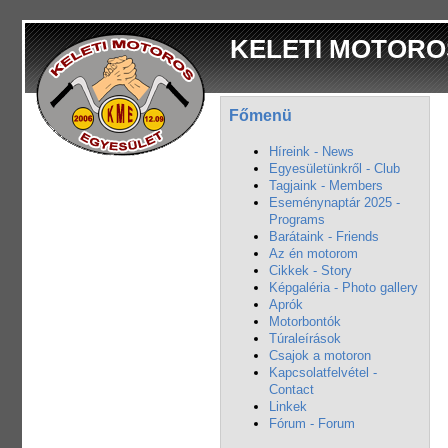
KELETI MOTORO
Főmenü
Híreink - News
Egyesületünkről - Club
Tagjaink - Members
Eseménynaptár 2025 -
Programs
Barátaink - Friends
Az én motorom
Cikkek - Story
Képgaléria - Photo gallery
Aprók
Motorbontók
Túraleírások
Csajok a motoron
Kapcsolatfelvétel -
Contact
Linkek
Fórum - Forum