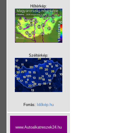
Hőtérkép:
Széltérkép:
Forrás:
Időkép.hu
www.Autoalkatreszek24.hu