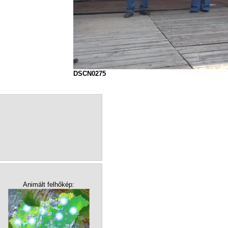
DSCN0275
Animált felhőkép: