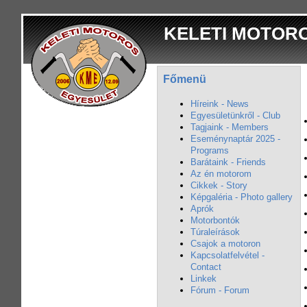
KELETI MOTOR
Főmenü
Híreink - News
Egyesületünkről - Club
Tagjaink - Members
Eseménynaptár 2025 -
Programs
Barátaink - Friends
Az én motorom
Cikkek - Story
Képgaléria - Photo gallery
Aprók
Motorbontók
Túraleírások
Csajok a motoron
Kapcsolatfelvétel -
Contact
Linkek
Fórum - Forum