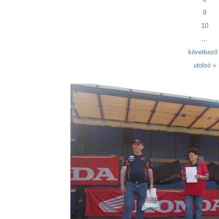
9
10
…
következő 
utolsó »