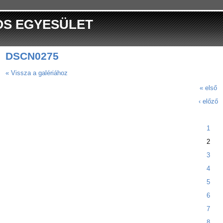
OS EGYESÜLET
DSCN0275
« Vissza a galériához
« első
‹ előző
1
2
3
4
5
6
7
8