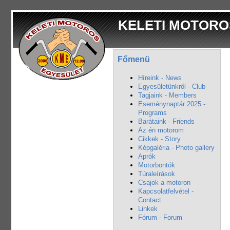
KELETI MOTORO
Főmenü
Híreink - News
Egyesületünkről - Club
Tagjaink - Members
Eseménynaptár 2025 -
Programs
Barátaink - Friends
Az én motorom
Cikkek - Story
Képgaléria - Photo gallery
Aprók
Motorbontók
Túraleírások
Csajok a motoron
Kapcsolatfelvétel -
Contact
Linkek
Fórum - Forum