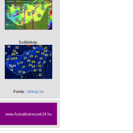
Széltérkép:
Forrás:
Időkép.hu
www.Autoalkatreszek24.hu