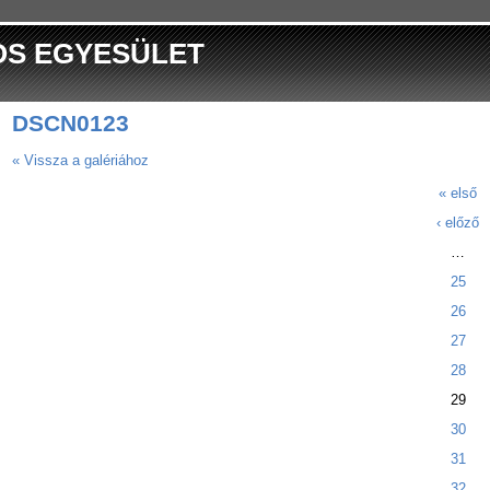
OS EGYESÜLET
DSCN0123
« Vissza a galériához
« első
‹ előző
…
25
26
27
28
29
30
31
32