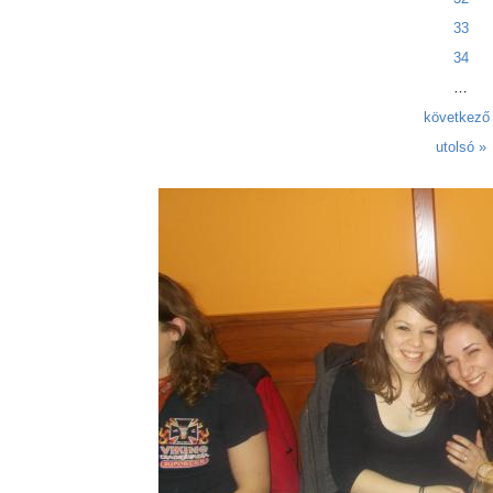
33
34
…
következő 
utolsó »