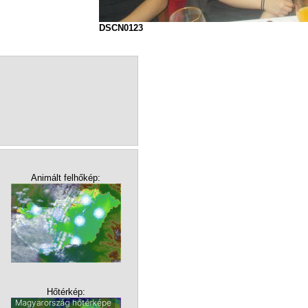
DSCN0123
Animált felhőkép:
Hőtérkép: