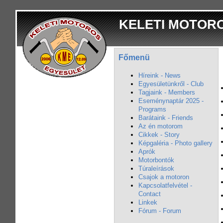
KELETI MOTOR
Főmenü
Híreink - News
Egyesületünkről - Club
Tagjaink - Members
Eseménynaptár 2025 -
Programs
Barátaink - Friends
Az én motorom
Cikkek - Story
Képgaléria - Photo gallery
Aprók
Motorbontók
Túraleírások
Csajok a motoron
Kapcsolatfelvétel -
Contact
Linkek
Fórum - Forum