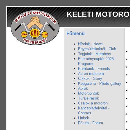
KELETI MOTORO
Főmenü
Híreink - News
Egyesületünkről - Club
Tagjaink - Members
Eseménynaptár 2025 -
Programs
Barátaink - Friends
Az én motorom
Cikkek - Story
Képgaléria - Photo gallery
Aprók
Motorbontók
Túraleírások
Csajok a motoron
Kapcsolatfelvétel -
Contact
Linkek
Fórum - Forum