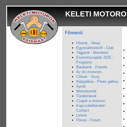
KELETI MOTORO
Főmenü
Híreink - News
Egyesületünkről - Club
Tagjaink - Members
Eseménynaptár 2025 -
Programs
Barátaink - Friends
Az én motorom
Cikkek - Story
Képgaléria - Photo gallery
Aprók
Motorbontók
Túraleírások
Csajok a motoron
Kapcsolatfelvétel -
Contact
Linkek
Fórum - Forum