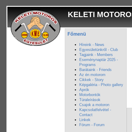
KELETI MOTORO
Főmenü
Híreink - News
Egyesületünkről - Club
Tagjaink - Members
Eseménynaptár 2025 -
Programs
Barátaink - Friends
Az én motorom
Cikkek - Story
Képgaléria - Photo gallery
Aprók
Motorbontók
Túraleírások
Csajok a motoron
Kapcsolatfelvétel -
Contact
Linkek
Fórum - Forum