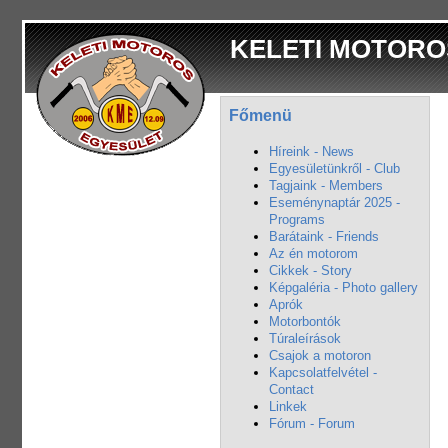
KELETI MOTORO
Főmenü
Híreink - News
Egyesületünkről - Club
Tagjaink - Members
Eseménynaptár 2025 -
Programs
Barátaink - Friends
Az én motorom
Cikkek - Story
Képgaléria - Photo gallery
Aprók
Motorbontók
Túraleírások
Csajok a motoron
Kapcsolatfelvétel -
Contact
Linkek
Fórum - Forum