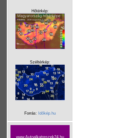
Hőtérkép:
Széltérkép:
Forrás:
Időkép.hu
www.Autoalkatreszek24.hu