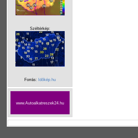
Széltérkép:
Forrás:
Időkép.hu
www.Autoalkatreszek24.hu