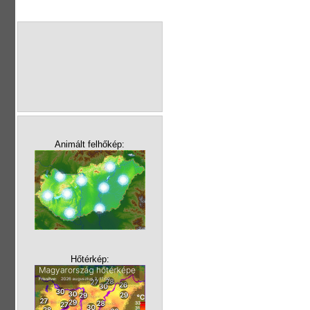
Animált felhőkép:
Hőtérkép: