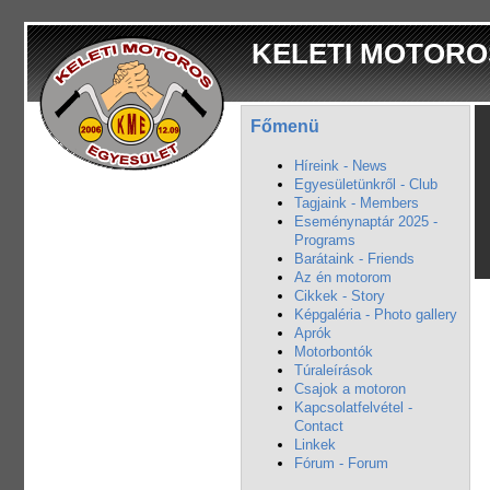
KELETI MOTORO
Főmenü
Híreink - News
Egyesületünkről - Club
Tagjaink - Members
Eseménynaptár 2025 -
Programs
Barátaink - Friends
Az én motorom
Cikkek - Story
Képgaléria - Photo gallery
Aprók
Motorbontók
Túraleírások
Csajok a motoron
Kapcsolatfelvétel -
Contact
Linkek
Fórum - Forum