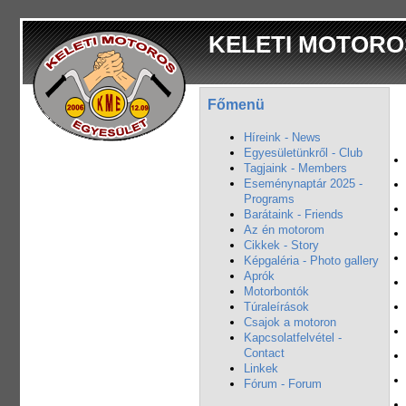
KELETI MOTORO
Főmenü
Híreink - News
Egyesületünkről - Club
Tagjaink - Members
Eseménynaptár 2025 -
Programs
Barátaink - Friends
Az én motorom
Cikkek - Story
Képgaléria - Photo gallery
Aprók
Motorbontók
Túraleírások
Csajok a motoron
Kapcsolatfelvétel -
Contact
Linkek
Fórum - Forum